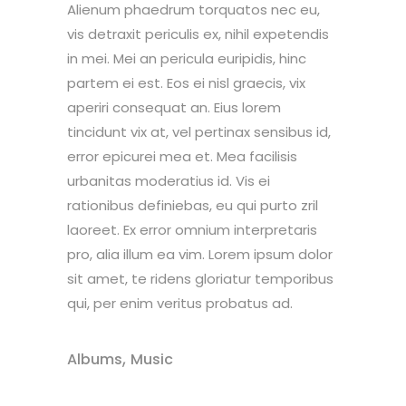
Alienum phaedrum torquatos nec eu,
vis detraxit periculis ex, nihil expetendis
in mei. Mei an pericula euripidis, hinc
partem ei est. Eos ei nisl graecis, vix
aperiri consequat an. Eius lorem
tincidunt vix at, vel pertinax sensibus id,
error epicurei mea et. Mea facilisis
urbanitas moderatius id. Vis ei
rationibus definiebas, eu qui purto zril
laoreet. Ex error omnium interpretaris
pro, alia illum ea vim. Lorem ipsum dolor
sit amet, te ridens gloriatur temporibus
qui, per enim veritus probatus ad.
,
Albums
Music