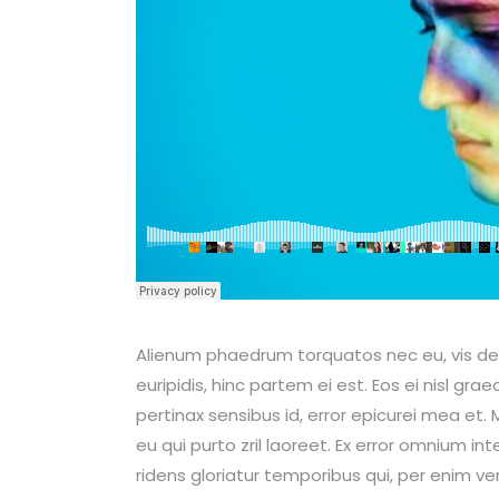
Alienum phaedrum torquatos nec eu, vis detrax
euripidis, hinc partem ei est. Eos ei nisl graec
pertinax sensibus id, error epicurei mea et. M
eu qui purto zril laoreet. Ex error omnium int
ridens gloriatur temporibus qui, per enim v