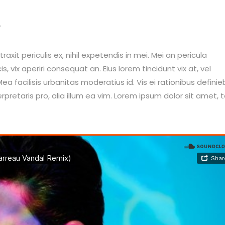
y
it periculis ex, nihil expetendis in mei. Mei an pericula
is, vix aperiri consequat an. Eius lorem tincidunt vix at, vel
ea facilisis urbanitas moderatius id. Vis ei rationibus definie
erpretaris pro, alia illum ea vim. Lorem ipsum dolor sit amet, 