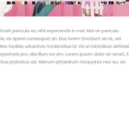
it periculis ex, nihil expetendis in mei. Mei an pericula
is, vix aperiri consequat an. Eius lorem tincidunt vix at, vel
ea facilisis urbanitas moderatius id. Vis ei rationibus definie
erpretaris pro, alia illum ea vim. Lorem ipsum dolor sit amet, 
eritus probatus ad. Alienum phaedrum torquatos nec eu, vis