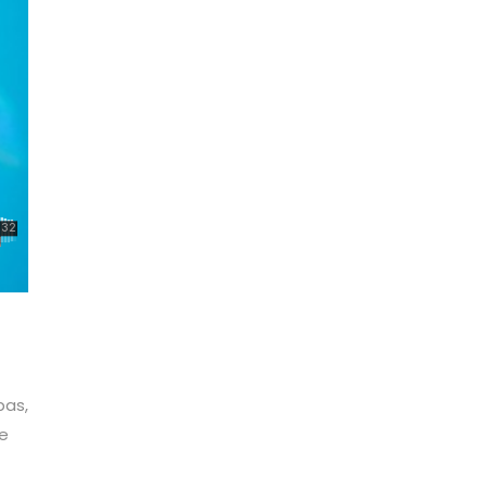
bas,
te