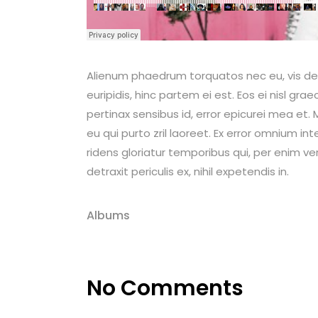
Alienum phaedrum torquatos nec eu, vis detrax
euripidis, hinc partem ei est. Eos ei nisl graec
pertinax sensibus id, error epicurei mea et. M
eu qui purto zril laoreet. Ex error omnium int
ridens gloriatur temporibus qui, per enim v
detraxit periculis ex, nihil expetendis in.
Albums
No Comments