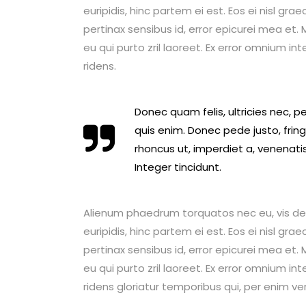
euripidis, hinc partem ei est. Eos ei nisl graec
pertinax sensibus id, error epicurei mea et. M
eu qui purto zril laoreet. Ex error omnium int
ridens.
Donec quam felis, ultricies nec, 
quis enim. Donec pede justo, fringi
rhoncus ut, imperdiet a, venenatis
Integer tincidunt.
Alienum phaedrum torquatos nec eu, vis detrax
euripidis, hinc partem ei est. Eos ei nisl graec
pertinax sensibus id, error epicurei mea et. M
eu qui purto zril laoreet. Ex error omnium int
ridens gloriatur temporibus qui, per enim ve