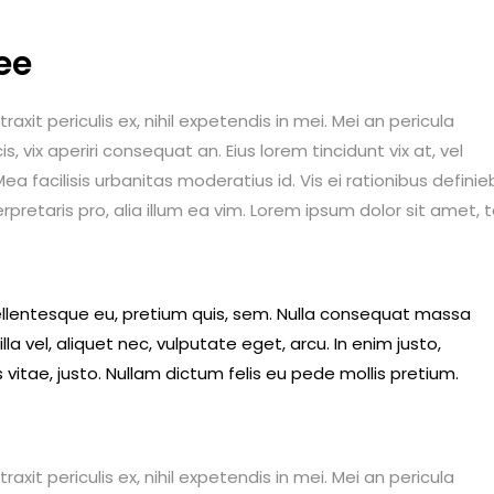
ee
it periculis ex, nihil expetendis in mei. Mei an pericula
is, vix aperiri consequat an. Eius lorem tincidunt vix at, vel
ea facilisis urbanitas moderatius id. Vis ei rationibus definie
erpretaris pro, alia illum ea vim. Lorem ipsum dolor sit amet, 
pellentesque eu, pretium quis, sem. Nulla consequat massa
lla vel, aliquet nec, vulputate eget, arcu. In enim justo,
 vitae, justo. Nullam dictum felis eu pede mollis pretium.
it periculis ex, nihil expetendis in mei. Mei an pericula