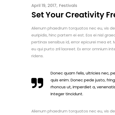
April 19, 2017
Festivals
Set Your Creativity Fr
Alienum phaedrum torquatos nec eu, vis detrax
euripidis, hinc partem ei est. Eos ei nisl graec
pertinax sensibus id, error epicurei mea et. M
eu qui purto zril laoreet. Ex error omnium int
ridens.
Donec quam felis, ultricies nec, 
quis enim. Donec pede justo, fringi
rhoncus ut, imperdiet a, venenatis
Integer tincidunt.
Alienum phaedrum torquatos nec eu, vis detrax