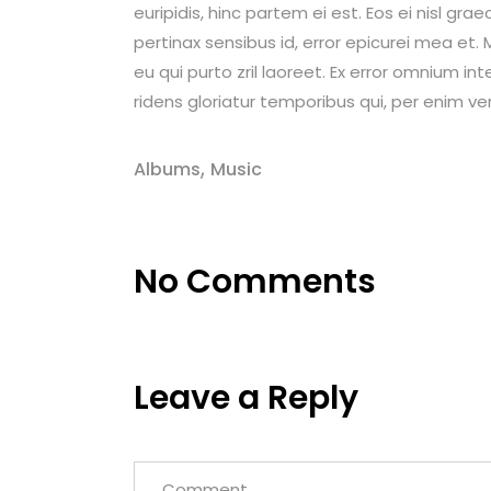
euripidis, hinc partem ei est. Eos ei nisl graec
pertinax sensibus id, error epicurei mea et. M
eu qui purto zril laoreet. Ex error omnium int
ridens gloriatur temporibus qui, per enim ve
,
Albums
Music
No Comments
Leave a Reply