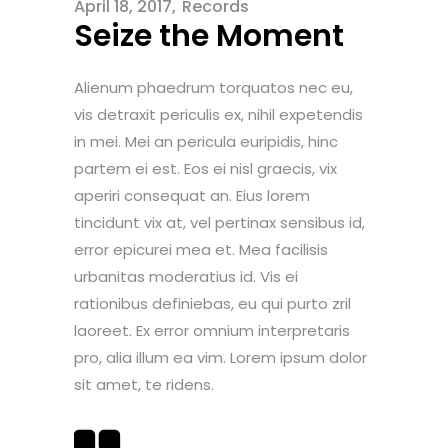
April 18, 2017
Records
Seize the Moment
Alienum phaedrum torquatos nec eu,
vis detraxit periculis ex, nihil expetendis
in mei. Mei an pericula euripidis, hinc
partem ei est. Eos ei nisl graecis, vix
aperiri consequat an. Eius lorem
tincidunt vix at, vel pertinax sensibus id,
error epicurei mea et. Mea facilisis
urbanitas moderatius id. Vis ei
rationibus definiebas, eu qui purto zril
laoreet. Ex error omnium interpretaris
pro, alia illum ea vim. Lorem ipsum dolor
sit amet, te ridens.