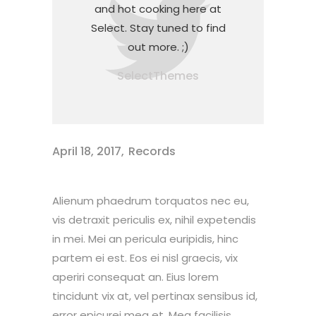
and hot cooking here at
Select. Stay tuned to find
out more. ;)
SelectThemes
April 18, 2017
Records
Alienum phaedrum torquatos nec eu,
vis detraxit periculis ex, nihil expetendis
in mei. Mei an pericula euripidis, hinc
partem ei est. Eos ei nisl graecis, vix
aperiri consequat an. Eius lorem
tincidunt vix at, vel pertinax sensibus id,
error epicurei mea et. Mea facilisis