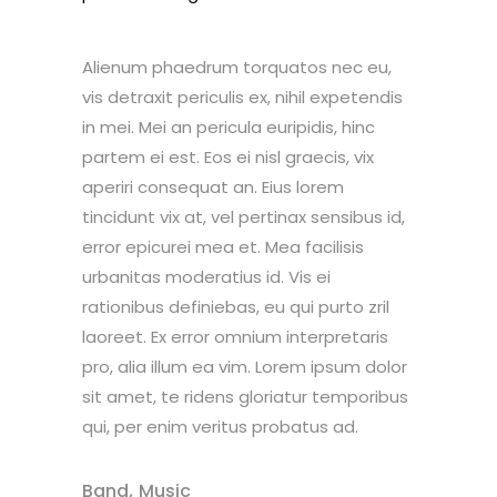
Alienum phaedrum torquatos nec eu,
vis detraxit periculis ex, nihil expetendis
in mei. Mei an pericula euripidis, hinc
partem ei est. Eos ei nisl graecis, vix
aperiri consequat an. Eius lorem
tincidunt vix at, vel pertinax sensibus id,
error epicurei mea et. Mea facilisis
urbanitas moderatius id. Vis ei
rationibus definiebas, eu qui purto zril
laoreet. Ex error omnium interpretaris
pro, alia illum ea vim. Lorem ipsum dolor
sit amet, te ridens gloriatur temporibus
qui, per enim veritus probatus ad.
,
Band
Music